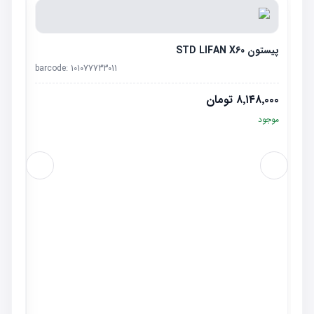
پیستون STD LIFAN X60
barcode:
101077733011
۸٬۱۴۸٬۰۰۰
تومان
موجود
یاتاقان 
٬۰۰۰