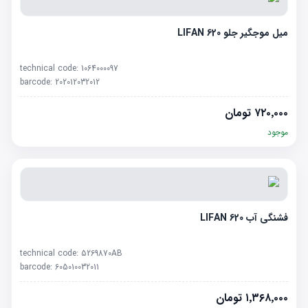
میل موجگیر جلو LIFAN 620
technical code:
1064000097
barcode:
202012032012
۷۲۰٬۰۰۰
تومان
موجود
فشنگی آب LIFAN 620
technical code:
5269870AB
barcode:
605010032011
۱٬۳۶۸٬۰۰۰
تومان