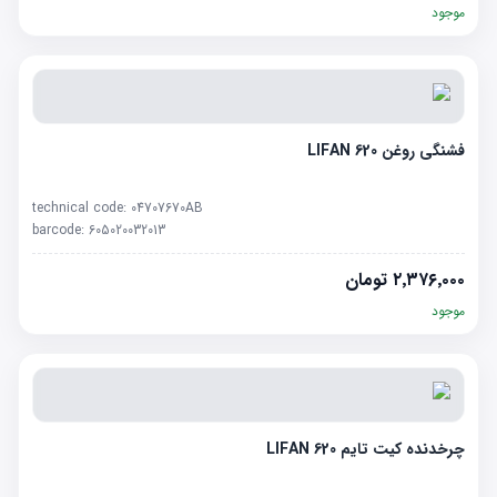
موجود
فشنگی روغن LIFAN 620
technical code:
04707670AB
barcode:
605020032013
۲٬۳۷۶٬۰۰۰
تومان
موجود
چرخدنده کیت تایم LIFAN 620