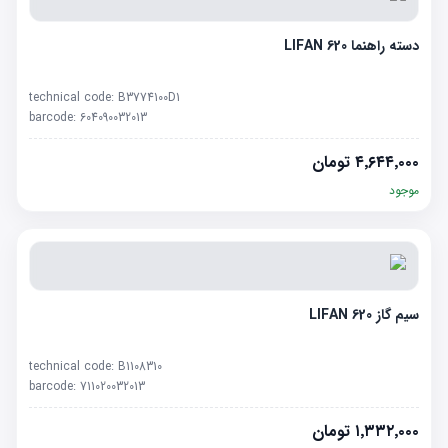
دسته راهنما LIFAN 620
technical code:
B3774100D1
barcode:
604090032013
۴٬۶۴۴٬۰۰۰
تومان
موجود
سیم گاز LIFAN 620
technical code:
B1108310
barcode:
711020032013
۱٬۳۳۲٬۰۰۰
تومان