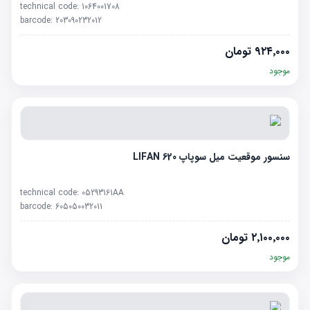
technical code:
1064001708
barcode:
203090232012
۹۲۴٬۰۰۰
تومان
موجود
سنسور موقعیت میل سوپاپ LIFAN 620
technical code:
05293161AA
barcode:
605050032011
۲٬۱۰۰٬۰۰۰
تومان
موجود