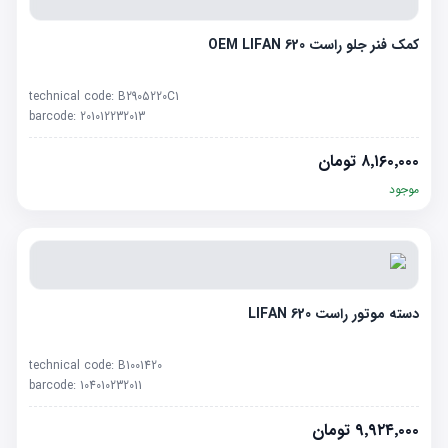
کمک فنر جلو راست OEM LIFAN 620
technical code:
B2905220C1
barcode:
201012232013
۸٬۱۶۰٬۰۰۰
تومان
موجود
دسته موتور راست LIFAN 620
technical code:
B1001420
barcode:
104010232011
۹٬۹۲۴٬۰۰۰
تومان