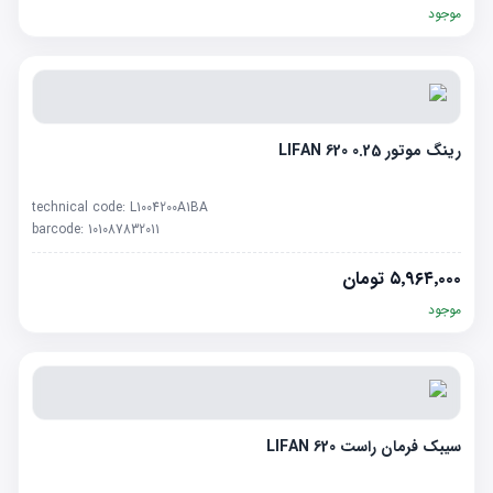
موجود
رینگ موتور 0.25 LIFAN 620
technical code:
L1004200A1BA
barcode:
101087832011
۵٬۹۶۴٬۰۰۰
تومان
موجود
سیبک فرمان راست LIFAN 620