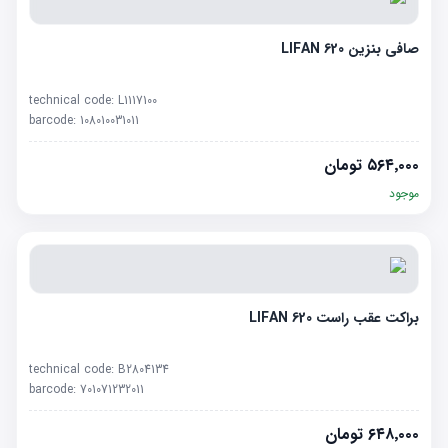
صافی بنزین LIFAN 620
technical code:
L1117100
barcode:
108010031011
۵۶۴٬۰۰۰
تومان
موجود
براکت عقب راست LIFAN 620
technical code:
B2804134
barcode:
701071232011
۶۴۸٬۰۰۰
تومان