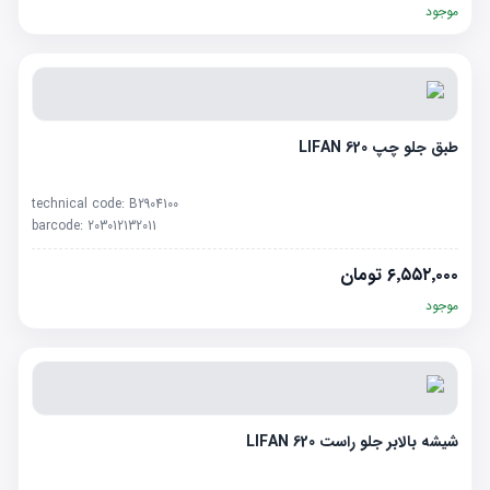
موجود
طبق جلو چپ LIFAN 620
technical code:
B2904100
barcode:
203012132011
۶٬۵۵۲٬۰۰۰
تومان
موجود
شیشه بالابر جلو راست LIFAN 620