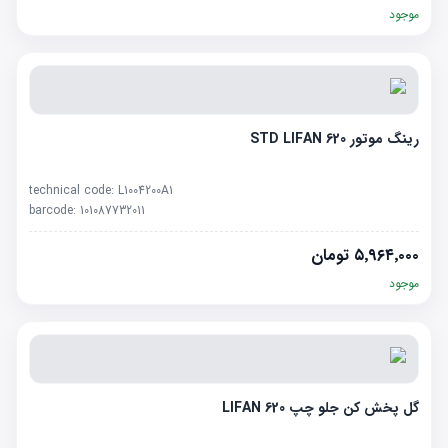
موجود
رینگ موتور STD LIFAN 620
technical code:
L1004200A1
barcode:
101087732011
۵٬۹۶۴٬۰۰۰
تومان
موجود
گل پخش کن جلو چپ LIFAN 620