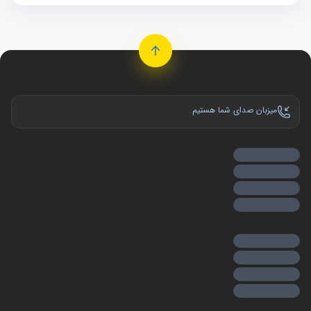
محسوب می‌شود و مشتریان زیادی ندارد. در این بخش، قصد
داریم به شرح مشخصات و راهنمای خرید
لوازم یدکی LIFAN
همچون چراغ و تسمه و … با کیفیت بالا و قیمت مناسب
بپردازیم پس با ما همراه باشید.
مزایای
620/1600
LIFAN
میزبان صدای شما هستیم
یکی از مهم‌ترین مزایای این خودرو، مصرف پایین آن است.
مصرف سوخت لیفان 620 1600 سی سی حدود 7 الی 8 لیتر در
هر صد کیلومتر تخمین می‌خورد. بر روی این خودرو، یک
پیشرانه 1.6 لیتری مجهز به
سرسیلندر
16 سوپاپ تنفس طبیعی
قرار دارد، که قادر به تولید نیرویی معادل 110 اسب بخار و گشتاور
150 نیوتون متر می‌باشد.
فراموش نکنید که این خودرو بسیار کم استهلاک و کم مصرف
بوده و برای مصارف درون و برون شهری گزینه بسیار مناسبی
محسوب می‌شود. از سویی دیگر، لیفان 620 نسبت به سایر