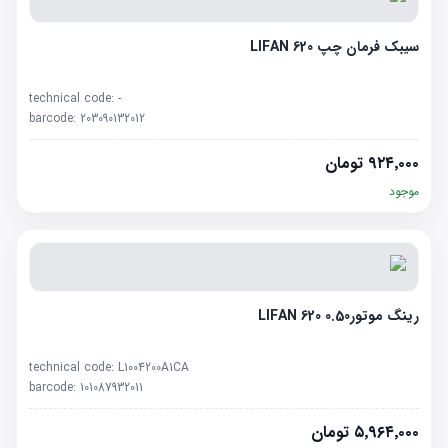
سیبک فرمان چپ LIFAN 620
technical code:
-
barcode:
203090132012
۹۲۴٬۰۰۰
تومان
موجود
رینگ موتور0.50 LIFAN 620
technical code:
L1004200A1CA
barcode:
101087932011
۵٬۹۶۴٬۰۰۰
تومان