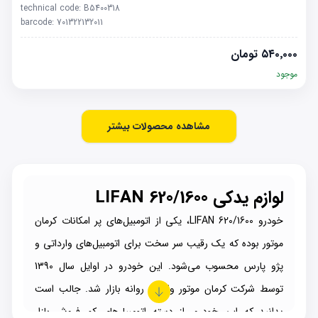
technical code:
B5400318
barcode:
701322132011
۵۴۰٬۰۰۰
تومان
موجود
مشاهده محصولات بیشتر
لوازم یدکی
620/1600
LIFAN
خودرو LIFAN 620/1600، یکی از اتومبیل‌های پر امکانات کرمان
موتور بوده که یک رقیب سر سخت برای اتومبیل‌های وارداتی و
پژو پارس محسوب می‌شود. این خودرو در اوایل سال 1390
توسط شرکت کرمان موتور وارد و روانه بازار شد. جالب است
بدانید که این خودرو، از دسته اتومبیل‌های کم فروش بازار