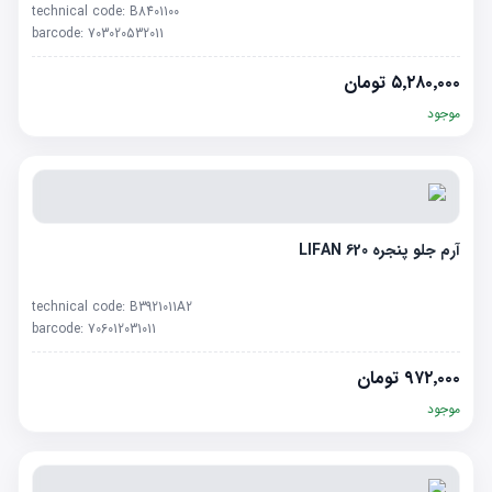
technical code:
B8401100
barcode:
703020532011
۵٬۲۸۰٬۰۰۰
تومان
موجود
آرم جلو پنجره LIFAN 620
technical code:
B3921011A2
barcode:
706012031011
۹۷۲٬۰۰۰
تومان
موجود