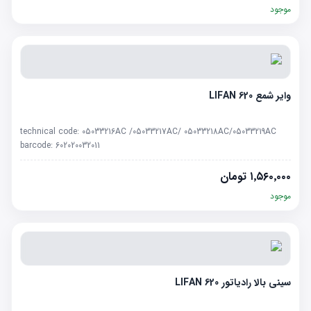
موجود
وایر شمع LIFAN 620
technical code:
05033216AC /05033217AC/ 05033218AC/05033219AC
barcode:
602020032011
۱٬۵۶۰٬۰۰۰
تومان
موجود
سینی بالا رادیاتور LIFAN 620