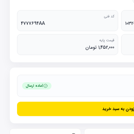
کد فنی
4777694AA
1032
قیمت پایه
1,452,000 تومان
آماده ارسال
زودن به سبد خرید