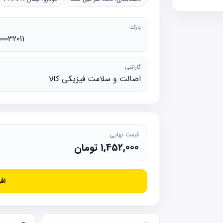
بارکد
00032011
گارانتی
اصالت و سلامت فیزیکی کالا
قیمت نهایی
1,452,000
تومان
اف