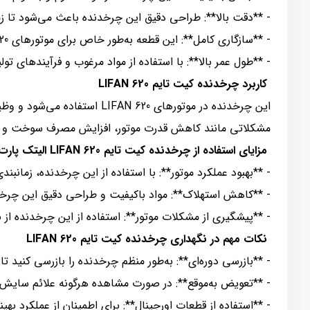
- **دقت بالا**: طراحی دقیق این چرخدنده باعث می‌شود تا زما
- **سازگاری کامل**: این قطعه به‌طور خاص برای موتورهای LIFAN 620 طراحی شده و با سایر اجزای موتور به‌راحتی هماهنگ می‌شود.
- **طول عمر بالا**: با استفاده از مواد مرغوب و فرآیندهای تو
کاربرد چرخدنده کیت تایم LIFAN 620
این چرخدنده در موتورهای 20
مشکلاتی مانند کاهش قدرت موتور، افزایش مصرف سوخت و 
مزایای استفاده از چرخدنده کیت تایم LIFAN 620 الیتک پارت
- **بهبود عملکرد موتور**: با استفاده از این چرخدنده، زمانبند
- **کاهش استهلاک**: مواد باکیفیت و طراحی دقیق این چرخ
- **پیشگیری از مشکلات موتور**: استفاده از این چرخدنده از 
نکات مهم در نگهداری چرخدنده کیت تایم LIFAN 620
- **بازرسی دوره‌ای**: به‌طور منظم چرخدنده را بازرسی کنید ت
- **تعویض به‌موقع**: در صورت مشاهده هرگونه علائم سایش ی
- **استفاده از قطعات اورجینال**: برای اطمینان از عملکرد بهین