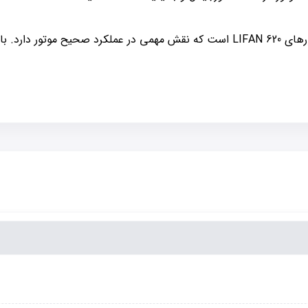
چرخدنده کیت تایم LIFAN 620 یکی از قطعات حیاتی در موتورهای LIFAN 620 است که نقش مه