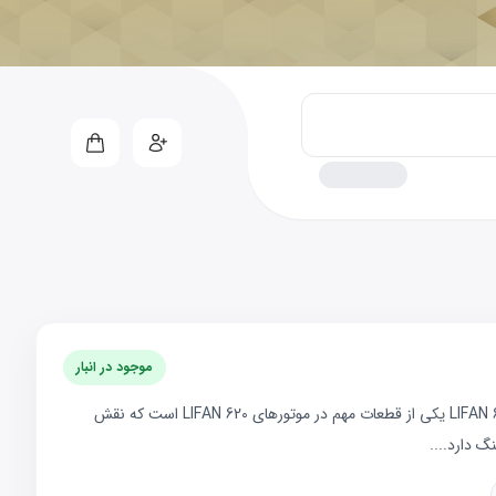
موجود در انبار
چرخدنده کیت تایم LIFAN 620چرخدنده کیت تایم LIFAN 620 یکی از قطعات مهم در موتورهای LIFAN 620 است که نقش
گ دارد....