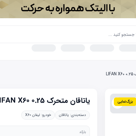
LIF
یاتاقان متحرک 0.25 LIFAN X60
بزرگ‌نمایی
دسته‌بندی:
یاتاقان
خودرو:
لیفان X60
بارکد