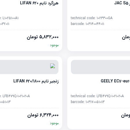
J
هرزگرد تایم LIFAN 620
e:
L1025100A1
technical code:
1023300GA
0032011
barcode:
103140044011
مان
۵٬۸۳۲٬۰۰۰
تومان
موجود
زنجیر تایم LIFAN 620/1800
e:
LFB479Q-1021020A
technical code:
LFB479Q-1021020A
0051013
barcode:
103170051013
مان
۶٬۳۲۴٬۰۰۰
تومان
موجود