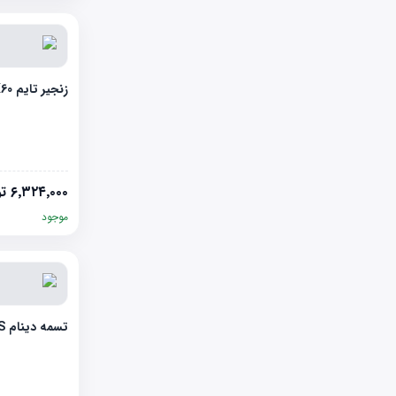
زنجیر تایم LIFAN X60
۶٬۳۲۴٬۰۰۰
تو
موجود
تسمه دینام EPDM CHERY 110S