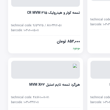
تسمه کولر و هیدرولیک CR MVM 315
technical cod
barcode:
10303
technical code:
9/5*725 / A11-3412051
barcode:
103060015011
۸۵۲٬۰۰۰
تومان
موجود
هرزگرد تسمه تایم استیل MVM X33
technical code:
481H-1007071
technical cod
barcode:
103103312011
barcode:
10310