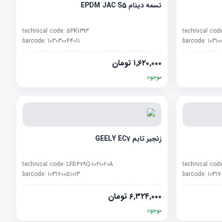
تسمه دینام EPDM JAC S5
technical code:
5PK1393
technical cod
barcode:
103030044011
barcode:
10310
۱٬۶۲۰٬۰۰۰
تومان
موجود
زنجیر تایم GEELY EC7
technical code:
LFB479Q-1021020A
technical cod
barcode:
103170051013
barcode:
10317
۶٬۳۲۴٬۰۰۰
تومان
موجود