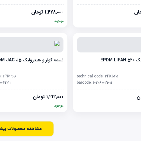
ان
۱٬۴۲۸٬۰۰۰
تومان
موجود
EPDM 
تسمه کولر و هیدرولیک EPDM JAC J5
e:
6PK1268
technical code:
3PK545
0042011
barcode:
103060031011
ن
۱٬۲۱۲٬۰۰۰
تومان
موجود
مشاهده محصولات بیشت