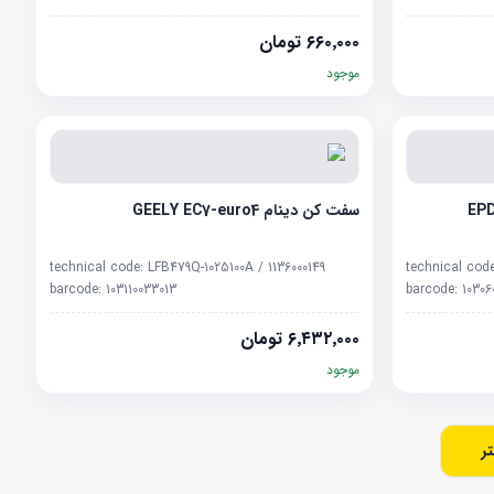
۶۶۰٬۰۰۰
تومان
موجود
سفت کن دینام GEELY EC7-euro4
technical code:
LFB479Q-1025100A / 1136000149
technical cod
barcode:
103110033013
barcode:
10306
۶٬۴۳۲٬۰۰۰
تومان
موجود
ر