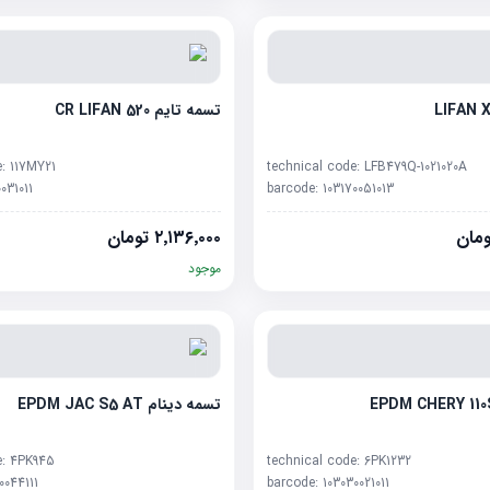
تسمه تایم CR LIFAN 520
e:
117MY21
technical code:
LFB479Q-1021020A
0031011
barcode:
103170051013
مان
۲٬۱۳۶٬۰۰۰
تومان
موجود
تسمه دینام EPDM JAC S5 AT
e:
4PK945
technical code:
6PK1232
0044111
barcode:
103030021011