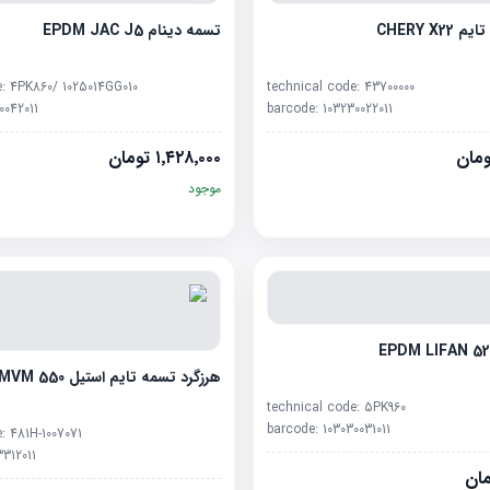
CHERY X
تسمه دینام EPDM JAC J5
e:
4PK860/ 1025014GG010
technical code:
43700000
0042011
barcode:
103230022011
مان
۱٬۴۲۸٬۰۰۰
تومان
موجود
هرزگرد تسمه تایم استیل MVM 550
technical code:
5PK960
barcode:
103030031011
e:
481H-1007071
3312011
ان