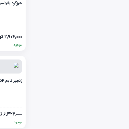
هرزگرد بالانسر AC S5
۲٬۹۰۴٬۰۰۰
تو
موجود
زنجیر تایم GEELY EC7-euro4
۶٬۳۲۴٬۰۰۰
تو
موجود