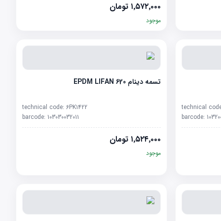
۱٬۵۷۲٬۰۰۰
تومان
موجود
تسمه دینام EPDM LIFAN 620
technical code:
6PK1422
technical cod
barcode:
103030032011
barcode:
10320
۱٬۵۲۴٬۰۰۰
تومان
موجود