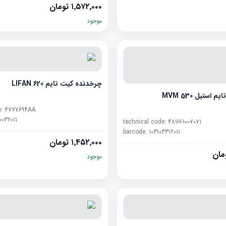
۱٬۵۷۲٬۰۰۰
تومان
موجود
چرخدنده کیت تایم LIFAN 620
استیل MVM 530
e:
4777694AA
0032011
technical code:
481H-1007071
barcode:
103103312011
۱٬۴۵۲٬۰۰۰
تومان
مان
موجود