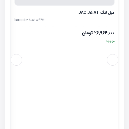
میل لنگ JAC J5 AT
barcode:
101010042111
۲۶٬۹۶۴٬۰۰۰
تومان
موجود
پیستون  AT
٬۰۰۰
موجو