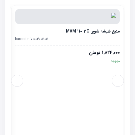
منبع شیشه شوی MVM 110-3C
barcode:
710030011011
۱٬۸۲۴٬۰۰۰
تومان
موجود
فلاپ گ