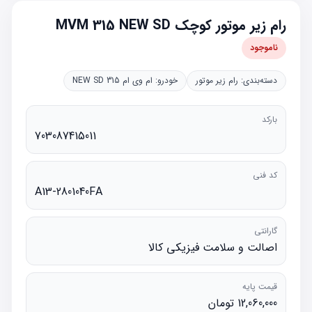
رام زیر موتور کوچک MVM 315 NEW SD
ناموجود
دسته‌بندی:
رام زیر موتور
خودرو:
ام وی ام 315 NEW SD
بارکد
703087415011
کد فنی
A13-2801040FA
گارانتی
اصالت و سلامت فیزیکی کالا
قیمت پایه
12,060,000 تومان