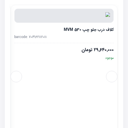
کلاف درب جلو چپ MVM 530
barcode:
703162112011
۲۹٬۶۴۰٬۰۰۰
تومان
موجود
قاب پر