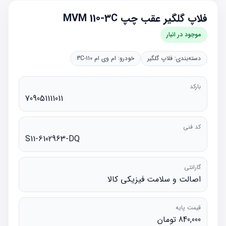
فلاپ گلگیر عقب چپ MVM 110-3C
موجود در انبار
دسته‌بندی:
فلاپ گلگیر
خودرو:
ام وی ام 110-3C
بارکد
709051111011
کد فنی
S11-6102963-DQ
گارانتی
اصالت و سلامت فیزیکی کالا
قیمت پایه
840,000 تومان