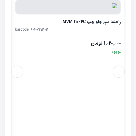
راهنما سپر جلو چپ MVM 110-4C
barcode:
601072111011
۱٬۰۲۰٬۰۰۰
تومان
موجود
سنسور
٬۰۰۰