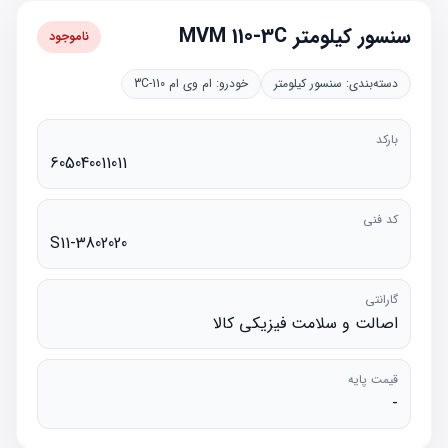
سنسور کیلومتر MVM 110-3C
ناموجود
دسته‌بندی:
سنسور کیلومتر
خودرو:
ام وی ام 110-3C
بارکد
605040011011
کد فنی
S11-3802020
گارانتی
اصالت و سلامت فیزیکی کالا
قیمت پایه
-