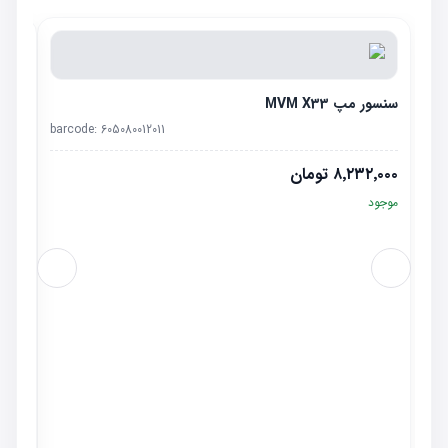
سنسور مپ MVM X33
barcode:
605080012011
۸٬۲۳۲٬۰۰۰
تومان
موجود
شیشه 