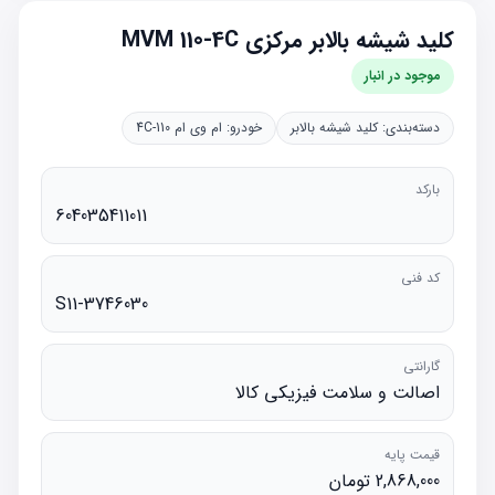
کلید شیشه بالابر مرکزی MVM 110-4C
موجود در انبار
دسته‌بندی:
کلید شیشه بالابر
خودرو:
ام وی ام 110-4C
بارکد
604035411011
کد فنی
S11-3746030
گارانتی
اصالت و سلامت فیزیکی کالا
قیمت پایه
2,868,000 تومان