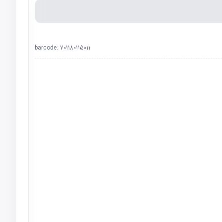
barcode:
701180115011