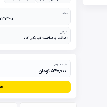
بارکد
22232011
گارانتی
اصالت و سلامت فیزیکی کالا
قیمت نهایی
540,000
تومان
اف