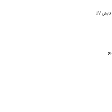
ابش UV
رو