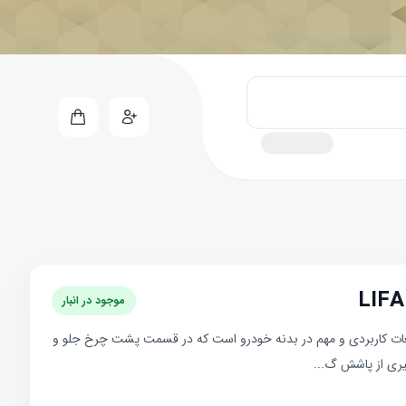
موجود در انبار
است LIFAN 620&nbsp;یکی از قطعات کاربردی و مهم در بدنه خودرو است که در قسمت پشت چرخ جلو و
ری از پاشش گ...