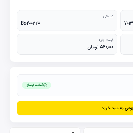
کد فنی
B5400328
7013
قیمت پایه
540,000 تومان
آماده ارسال
زودن به سبد خرید