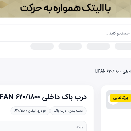
LIFAN 620/
درب باک داخلی LIFAN 620/1800
بزرگ‌نمایی
دسته‌بندی:
درب باک
خودرو:
لیفان 620/1800
بارکد