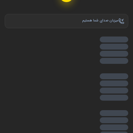
جلوگیری از سرقت سوخت
می‌باشد. البته توجه داشته باشید که
لوازم یدکی LIFAN
میزبان صدای شما هستیم
620/1800
و درب باک خودرو های چینی، به شکل‌های مختلفی
تولید می‌شوند و هر کدام از آن‌ها، مناسب یک نوع خودرو
می‌باشند.
دلیل خراب شدن درب باک خودرو
یکی از دلایل مهم خراب شدن درب باک و درب بغل خودرو،
اصابت ضربه شدید است. در تصادفات، ضربات سنگینی به
قطعات بدنه خودرو وارد می‌شود و این امر، موجب آسیب دیدن
آن‌ها می‌گردد. از طرفی دیگر، درب مخصوص باک خودروهای
چینی اکثرا از متریال فایبرگلاس و پلاستیک فشرده تولید می‌شود
و به همین دلیل، امکان تعمیر و استفاده مجدد از آن برای کاربران
مهیا نیست. علاوه بر آن، باز و بسته کردن غیر اصولی درب
مخصوص باک، موجب آسیب دیدن لولاهای آن می‌گردد.