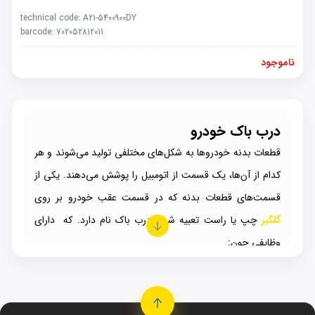
technical code:
A21-5400900DY
barcode:
702052812011
ناموجود
درب باک خودرو
قطعات بدنه خودروها به شکل‌های مختلفی تولید می‌شوند و هر
کدام از آن‌ها، یک قسمت از اتومبیل را پوشش می‌دهند. یکی از
قسمت‌های قطعات بدنه که در قسمت عقب خودرو بر روی
گلگیر
چپ یا راست تعبیه شده، درب باک نام دارد. که دارای
وظایفی چون:
پوشاندن محل سوختگیری
لوگیری از آتش سوزی
خروج گاز بنزین حین سوختگیری