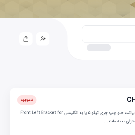
ناموجود
🧩 معرفی تخصصی براکت جلو چپ CHERY TIGGO5براکت جلو چپ چری تیگو ۵ یا به انگلیسی Front Left Bracket for