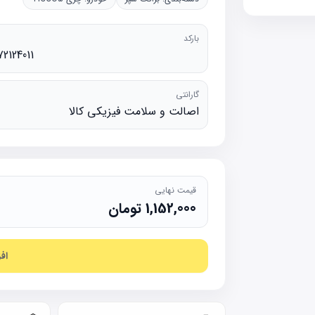
بارکد
72124011
گارانتی
اصالت و سلامت فیزیکی کالا
قیمت نهایی
1,152,000
تومان
اف