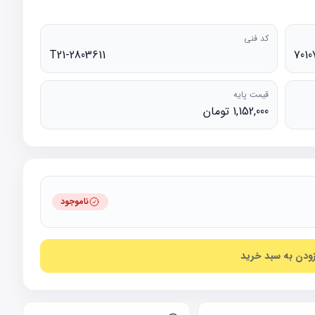
کد فنی
T21-2803611
7010
قیمت پایه
1,152,000 تومان
ناموجود
زودن به سبد خرید