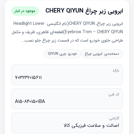
ابرویی زیر چراغ CHERY QIYUN
موجود در انبار
ابرویی زیر چراغ; CHERY QIYUN(نام انگلیسی: Headlight Lower
Eyebrow Trim – CHERY QIYUN)قطعه‌ای ظاهری، ظریف و مکمل
طراحی جلوی خودرو است که در قسمت زیر چراغ جلو نصب...
دسته‌بندی:
ابرویی چراغ
خودرو:
چری QIYUN
بارکد
703232015611
کد فنی
A15-8401501BA
گارانتی
اصالت و سلامت فیزیکی کالا