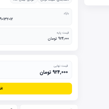
بارکد
90132012
قیمت پایه
924,000 تومان
قیمت نهایی
924,000
تومان
اف