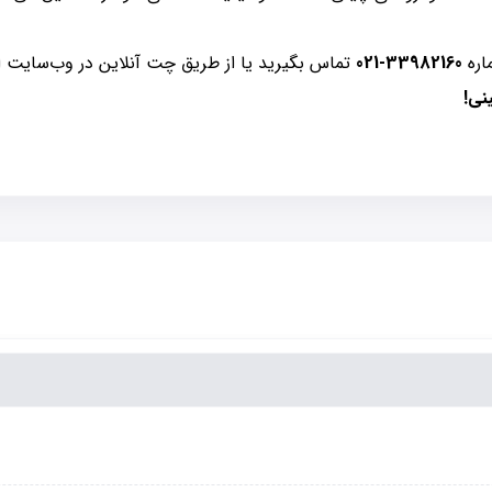
اره
33982160-021
تماس بگیرید یا از طریق چت آنلاین در وب‌سایت الی
نی!