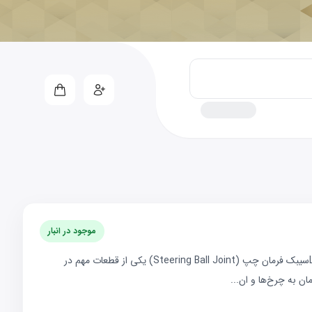
موجود در انبار
&nbsp;معرفی تخصصی سیبک فرمان چپ LIFAN X50سیبک فرمان چپ (Steering Ball Joint) یکی از قطعات مهم در
 به چرخ‌ها و ان...