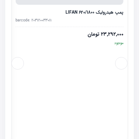
پمپ هیدرولیک LIFAN 620/1800
barcode:
203120033011
۲۳٬۲۹۲٬۰۰۰
تومان
موجود
سیبک ف
٬۰۰۰
موجو