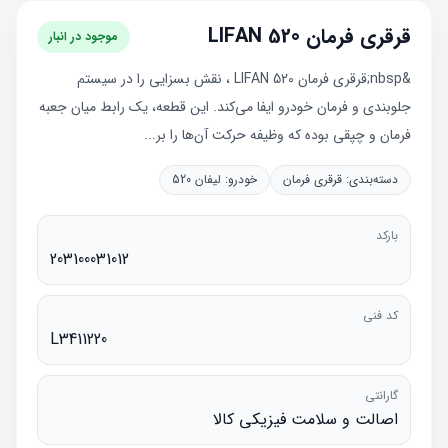
قرقری فرمان LIFAN 520
موجود در انبار
&nbsp;قرقری فرمان LIFAN 520 ، نقش بسزایی را در سیستم
جلوبندی و فرمان خودرو ایفا می‌کند. این قطعه، یک رابط میان جعبه
فرمان و چپقی بوده که وظیفه حرکت آن‌ها را بر...
دسته‌بندی:
قرقری فرمان
خودرو:
لیفان 520
بارکد
203100031012
کد فنی
L3411220
گارانتی
اصالت و سلامت فیزیکی کالا