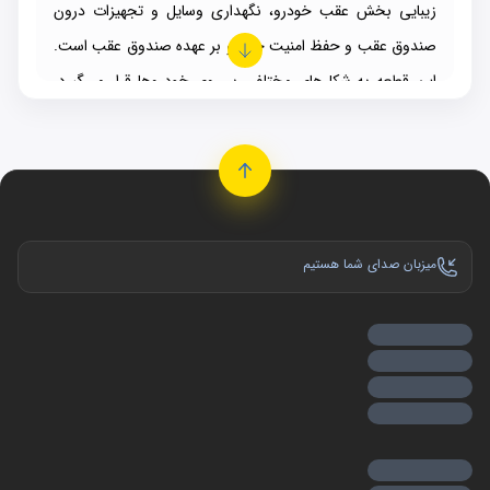
زیبایی بخش عقب خودرو، نگهداری وسایل و تجهیزات درون
صندوق عقب و حفظ امنیت خودرو بر عهده صندوق عقب است.
این قطعه به شکل‌های مختلفی بر روی خودروها قرار می‌گیرد.
البته توجه داشته باشید که گاهی از اوقات این قطعه بنا بر دلایلی
دچار آسیب می‌شود. در چنین شرایطی بایستی برای تعویض
درب صندوق عقب و
گلگیر خودرو
خود اقدام نمایید.
چرا درب صندوق عقب باید تعویض شود؟
از مهم‌ترین علت‌های تعویض درب صندوق عقب و
درب بغل
،
میزبان صدای شما هستیم
می‌توان به تصادف و ضربه شدید اشاره نمود. درب مخصوص
صندوق عقب و درب‌های اطراف خودرو از حساسیت بسیار زیادی
برخوردار هستند و در تصادفات بیشترین آسیب را می‌بینند. از
این رو، باید پس از اصابت ضربه، این نوع قطعات را تعویض
نمایید.
درب صندوق عقب را به صورت خام یا رنگی
خریداری کنیم؟