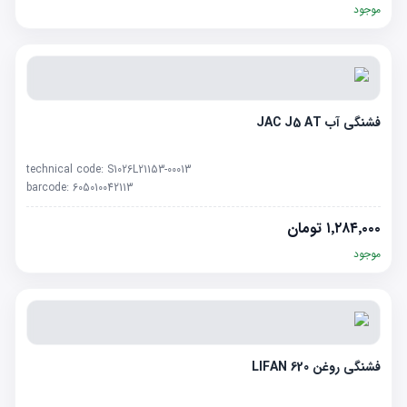
موجود
فشنگی آب JAC J5 AT
technical code:
S1026L21153-00013
barcode:
605010042113
۱٬۲۸۴٬۰۰۰
تومان
موجود
فشنگی روغن LIFAN 620