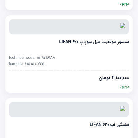
موجود
سنسور موقعیت میل سوپاپ LIFAN 620
technical code:
05293161AA
barcode:
605050032011
۲٬۱۰۰٬۰۰۰
تومان
موجود
فشنگی آب LIFAN 620