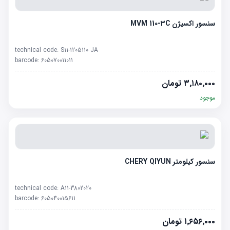
سنسور اکسیژن MVM 110-3C
technical code:
S11-1205110 JA
barcode:
605070011011
۳٬۱۸۰٬۰۰۰
تومان
موجود
سنسور کیلومتر CHERY QIYUN
technical code:
A11-3802020
barcode:
605040015611
۱٬۶۵۶٬۰۰۰
تومان