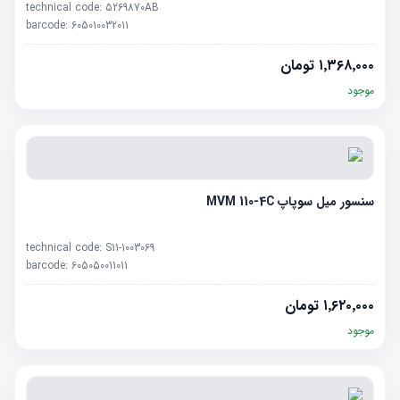
technical code:
5269870AB
barcode:
605010032011
۱٬۳۶۸٬۰۰۰
تومان
موجود
سنسور میل سوپاپ MVM 110-4C
technical code:
S11-1003069
barcode:
605050011011
۱٬۶۲۰٬۰۰۰
تومان
موجود