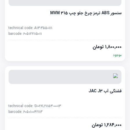
سنسور ABS ترمز چرخ جلو چپ MVM 315
technical code:
A13-3550111
barcode:
605122115011
۱٬۸۰۰٬۰۰۰
تومان
موجود
فشنگی آب JAC J3
technical code:
S1026L21153-00013
barcode:
605010042113
۱٬۲۸۴٬۰۰۰
تومان