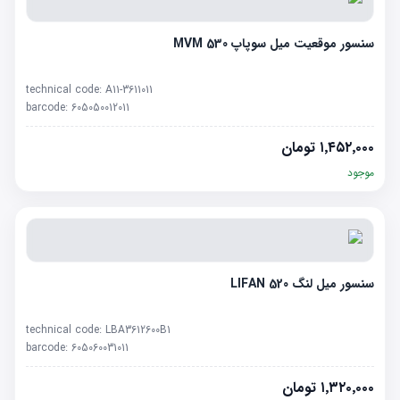
سنسور موقعیت میل سوپاپ MVM 530
technical code:
A11-3611011
barcode:
605050012011
۱٬۴۵۲٬۰۰۰
تومان
موجود
سنسور میل لنگ LIFAN 520
technical code:
LBA3612600B1
barcode:
605060031011
۱٬۳۲۰٬۰۰۰
تومان