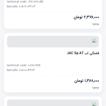
technical code:
04707670AB
barcode:
605020032013
۲٬۳۷۶٬۰۰۰
تومان
موجود
فشنگی آب JAC S5 AT
technical code:
1026604GE
barcode:
605010044113
۱٬۳۶۸٬۰۰۰
تومان
موجود