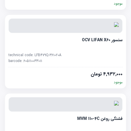
موجود
سنسور OCV LIFAN X60
technical code:
LFB479Q-361020A
barcode:
605110033011
۴٬۹۳۲٬۰۰۰
تومان
موجود
فشنگی روغن MVM 110-4C