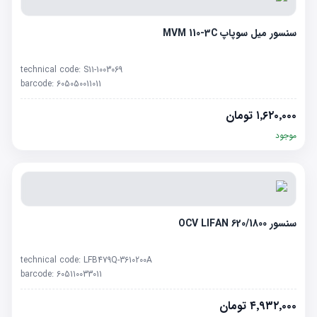
سنسور میل سوپاپ MVM 110-3C
technical code:
S11-1003069
barcode:
605050011011
۱٬۶۲۰٬۰۰۰
تومان
موجود
سنسور OCV LIFAN 620/1800
technical code:
LFB479Q-3610200A
barcode:
605110033011
۴٬۹۳۲٬۰۰۰
تومان