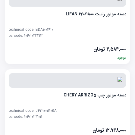
دسته موتور راست LIFAN 620/1800
technical code:
BDA1001410
barcode:
104010232112
۴٬۵۸۴٬۰۰۰
تومان
موجود
دسته موتور چپ CHERY ARRIZO5
technical code:
J42-1001110BA
barcode:
104010123011
۱۲٬۹۴۸٬۰۰۰
تومان