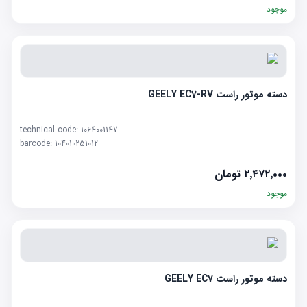
موجود
دسته موتور راست GEELY EC7-RV
technical code:
1064001147
barcode:
104010251012
۲٬۴۷۲٬۰۰۰
تومان
موجود
دسته موتور راست GEELY EC7