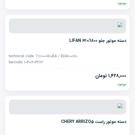
موجود
دسته موتور جلو LIFAN 620/1800
technical code:
T11-1001510BA / BDA1001110
barcode:
104012032112
۱٬۴۲۸٬۰۰۰
تومان
موجود
دسته موتور راست CHERY ARRIZO5