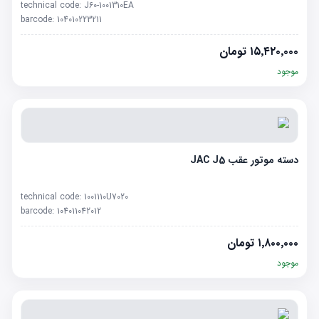
technical code:
J60-1001310EA
barcode:
104010223211
۱۵٬۴۲۰٬۰۰۰
تومان
موجود
دسته موتور عقب JAC J5
technical code:
1001110U7020
barcode:
104011042012
۱٬۸۰۰٬۰۰۰
تومان
موجود