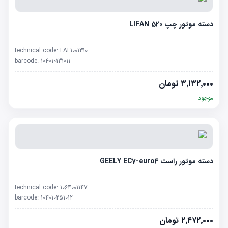
دسته موتور چپ LIFAN 520
technical code:
LAL1001310
barcode:
104010131011
۳٬۱۳۲٬۰۰۰
تومان
موجود
دسته موتور راست GEELY EC7-euro4
technical code:
1064001147
barcode:
104010251012
۲٬۴۷۲٬۰۰۰
تومان