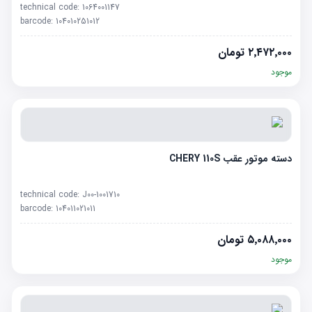
technical code:
1064001147
barcode:
104010251012
۲٬۴۷۲٬۰۰۰
تومان
موجود
دسته موتور عقب CHERY 110S
technical code:
J00-1001710
barcode:
104011021011
۵٬۰۸۸٬۰۰۰
تومان
موجود