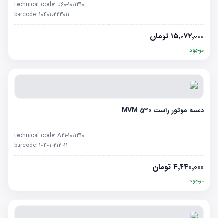
technical code:
J60-1001310
barcode:
104010223011
۱۵٬۰۷۲٬۰۰۰
تومان
موجود
دسته موتور راست MVM 530
technical code:
A21-1001310
barcode:
104010212011
۴٬۴۴۰٬۰۰۰
تومان
موجود