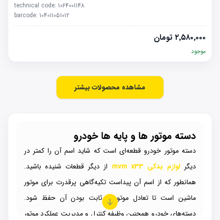
technical code:
1064001148
barcode:
104011051012
۲٬۵۸۰٬۰۰۰
تومان
موجود
مشاهده محصولات بیشتر
دسته موتور ها و پایه ها خودرو
دسته موتور خودرو قطعه‌ای است که شاید اسم آن را کمتر در
دیگر
لوازم یدکی mvm x33
از دیگر قطعات شنیده باشید.
همانطور که از اسم آن پیداست تکیه‌گاهی پرقدرت برای موتور
ماشین است تا تعادل موتور و ثابت بودن آن حفظ شود.
دسته‌های خودرو همچنین وظیفه کنترل و مدیریت عملکرد موتور