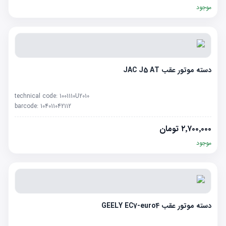
موجود
دسته موتور عقب JAC J5 AT
technical code:
1001110U2010
barcode:
104011042112
۲٬۷۰۰٬۰۰۰
تومان
موجود
دسته موتور عقب GEELY EC7-euro4