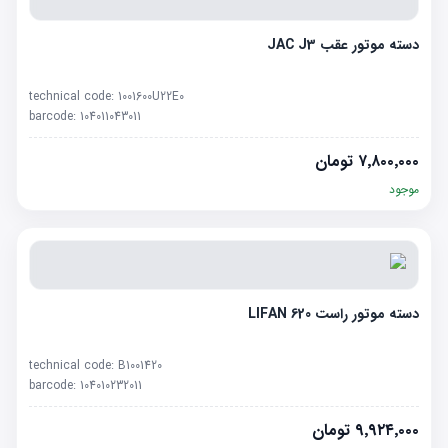
دسته موتور عقب JAC J3
technical code:
1001600U22E0
barcode:
104011043011
۷٬۸۰۰٬۰۰۰
تومان
موجود
دسته موتور راست LIFAN 620
technical code:
B1001420
barcode:
104010232011
۹٬۹۲۴٬۰۰۰
تومان