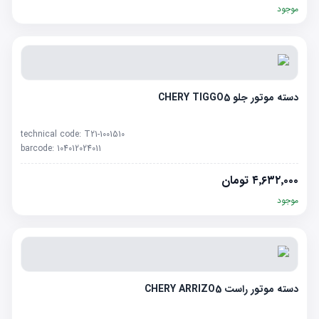
موجود
دسته موتور جلو CHERY TIGGO5
technical code:
T21-1001510
barcode:
104012024011
۴٬۶۳۲٬۰۰۰
تومان
موجود
دسته موتور راست CHERY ARRIZO5