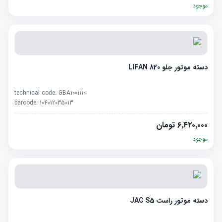
موجود
دسته موتور جلو LIFAN 820
technical code:
GBA1001110
barcode:
104012035013
۶٬۴۲۰٬۰۰۰
تومان
موجود
دسته موتور راست JAC S5