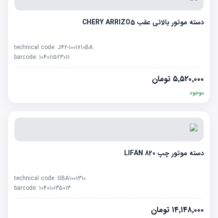
دسته موتور بالائی عقب CHERY ARRIZO5
technical code:
J42-1001710BA
barcode:
104011523011
۵٬۵۲۰٬۰۰۰
تومان
موجود
دسته موتور چپ LIFAN 820
technical code:
GBA1001310
barcode:
104010135013
۱۴٬۱۴۸٬۰۰۰
تومان