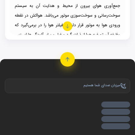
جمع‌آوری هوای بیرون از محیط و هدایت آن به سیستم
سوخت‌رسانی و سوخت‌سوزی موتور می‌باشد. هواکش در نقطه
ورودی هوا به موتور قرار دارد و فیلتر هوا را در برمی‌گیرد که
وظیفه آن تصفیه هوا از ذرات گرد و غبار و سایر آلودگی‌ها است.
در واقع هواکش موتور، مسئول انتقال هوای خنک و تمیز به
موتور است. این هوا برای احتراق سوخت و انجام عملکرد موتور
ضروری می‌باشد. با جذب هوای خنک، این سیستم به کنترل
دماهای داخل موتور کمک می‌کند و از افزایش حرارت زیاد
جلوگیری می‌نماید.
میزبان صدای شما هستیم
پس از احتراق سوخت در موتور، گازهای احتراق تولید می‌شوند.
هواکش
موتور خودرو
نقشی در تخلیه این گازها از موتور دارد و
از ایجاد فشار منفی در داخل سیلندرها جلوگیری می‌کند.
وظایف اصلی هواکش خودرو
1 . جمع‌آوری هوای تازه