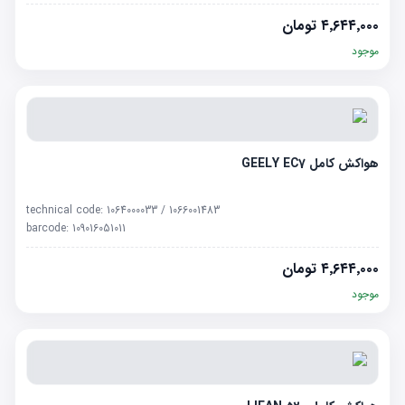
۴٬۶۴۴٬۰۰۰
تومان
موجود
هواکش کامل GEELY EC7
technical code:
1064000033 / 1066001483
barcode:
109016051011
۴٬۶۴۴٬۰۰۰
تومان
موجود