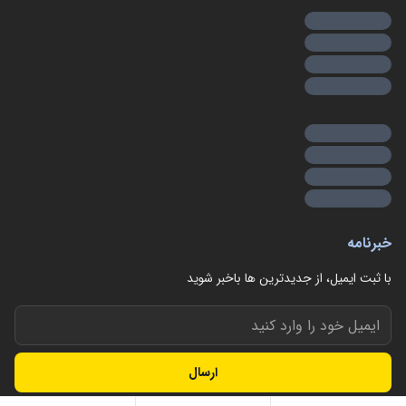
هواکش خودرو هوای بیرون را از محیط جمع‌آوری می‌کند. این
هوا با انتقال از طریق فیلتر هوا تصفیه می‌شود تا از ذرات گرد و
غبار، حشرات و سایر آلودگی‌ها پاک شود.
2 . تامین هوای لازم برای سوخت‌سوزی
هواکش خودرو مقدار کافی از هوا را به موتور ارسال می‌کند تا در
فرآیند سوخت‌سوزی استفاده شود.
3 . حفظ عملکرد بهینه موتور
هواکش در
لوازم یدکی جیلی EC7-euro4
منجر به حفظ
عملکرد بهینه موتور می‌شود. هوای تمیز و سرد، که از طریق
خبرنامه
هواکش وارد می‌شود، باعث افزایش کارایی موتور و بهبود عملکرد
با ثبت ایمیل، از جدید‌ترین ها با‌خبر شوید
آن می‌شود.
4 . کنترل دمای هوا
هواکش خودرو معمولاً دارای یک سیستم خنک‌کننده است و
ارسال
هوایی را که از محیط جمع‌آوری می‌شود، سرد می‌کند. این کار
باعث کاهش دمای هوای وارد شده به موتور می‌شود که می‌تواند