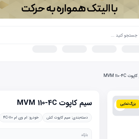
وت MVM 110-4C
سیم کاپوت MVM 110-4C
بزرگ‌نمایی
دسته‌بندی:
سیم کاپوت کش
خودرو:
ام وی ام 110-4C
بارکد