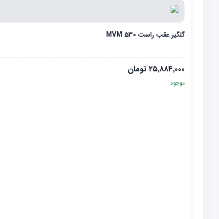
گلگیر عقب راست MVM 530
۲۵٬۸۸۴٬۰۰۰
تومان
موجود