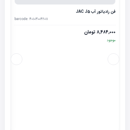
فن رادیاتور آب JAC J5
barcode:
401030042011
۸٬۴۸۴٬۰۰۰
تومان
موجود
رادیاتو
٬۰۰۰
موجو