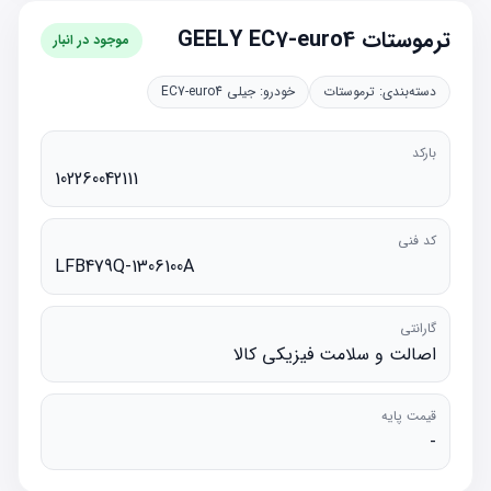
ترموستات GEELY EC7-euro4
موجود در انبار
دسته‌بندی:
ترموستات
خودرو:
جیلی EC7-euro4
بارکد
102260042111
کد فنی
LFB479Q-1306100A
گارانتی
اصالت و سلامت فیزیکی کالا
قیمت پایه
-