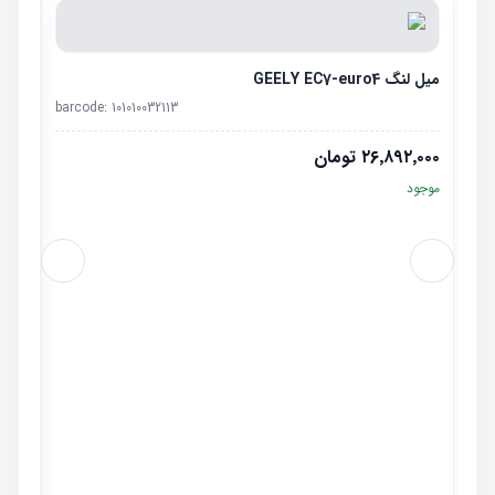
میل لنگ GEELY EC7-euro4
barcode:
101010032113
۲۶٬۸۹۲٬۰۰۰
تومان
موجود
هواکش کا
٬۰۰۰