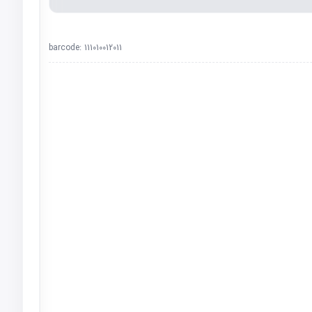
barcode:
111010012011