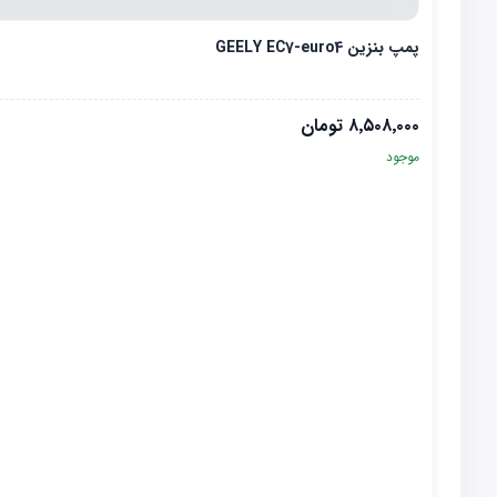
پمپ بنزین GEELY EC7-euro4
۸٬۵۰۸٬۰۰۰
تومان
موجود