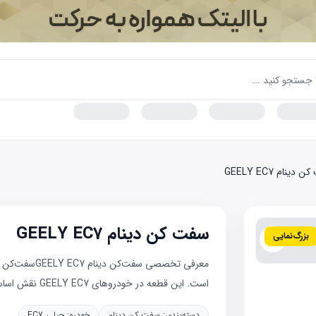
دینام GEELY EC7
سفت کن دینام GEELY EC7
بزرگ‌نمایی
معرفی تخصصی 
است. این قطعه در خودروهای GEELY EC7 نقش اساسی در انتقال نی...
دسته‌بندی:
سفت کن دینام
خودرو:
جیلی EC7