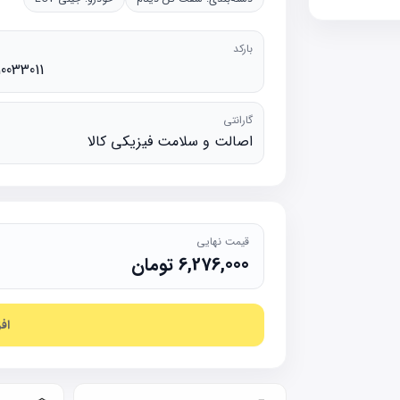
بارکد
10033011
گارانتی
اصالت و سلامت فیزیکی کالا
قیمت نهایی
6,276,000
تومان
اف