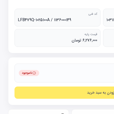
کد فنی
LFB479Q-1025100A / 1136000149
1031
قیمت پایه
6,276,000 تومان
ناموجود
زودن به سبد خرید