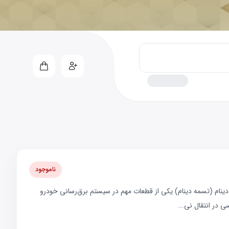
ناموجود
سفت‌کن دینام GEELY EC7سفت‌کن دینام (تسمه دینام) یکی از قطعات مهم در سیستم برق‌رسانی خودرو