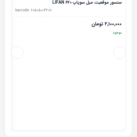
سنسور موقعیت میل سوپاپ LIFAN 620
barcode:
605050032011
۲٬۱۰۰٬۰۰۰
تومان
موجود
راهنما
٬۰۰۰
موجو