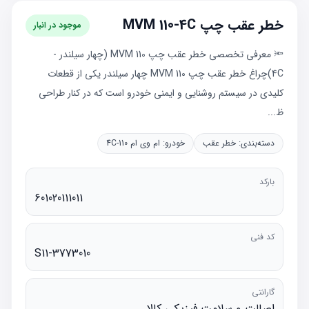
خطر عقب چپ MVM 110-4C
موجود در انبار
🔦 معرفی تخصصی خطر عقب چپ MVM 110 (چهار سیلندر -
4C)چراغ خطر عقب چپ MVM 110 چهار سیلندر یکی از قطعات
کلیدی در سیستم روشنایی و ایمنی خودرو است که در کنار طراحی
ظ...
دسته‌بندی:
خطر عقب
خودرو:
ام وی ام 110-4C
بارکد
601020111011
کد فنی
S11-3773010
گارانتی
اصالت و سلامت فیزیکی کالا