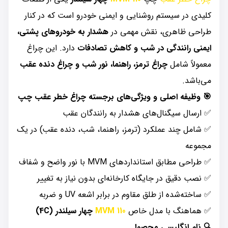
کلیدی در سیستم روشنایی و ایمنی خودرو است که در کنار
طراحی ظاهری، نقش مهمی در
هشدار به خودروهای پشتی،
ایمنی رانندگی در شب و کاهش تصادفات
دارد. این چراغ
معمولاً شامل
چراغ ترمز، راهنما، نور شب و چراغ دنده عقب
می‌باشد.
🎯 وظیفه اصلی و ویژگی‌های برجسته چراغ خطر عقب چپ
✅ ارسال سیگنال‌های هشدار به رانندگان عقب
✅ شامل چند عملکرد (ترمز، راهنما، شب، دنده عقب) در یک
مجموعه
✅ طراحی مطابق استانداردهای MVM با نور واضح و شفاف
✅ نصب دقیق در جایگاه کارخانه‌ای بدون نیاز به تغییر
✅ ساخته‌شده از طلق مقاوم در برابر اشعه UV و ضربه
✅ هماهنگ با مدل خاص
MVM 110
چهار سیلندر (4C)
🔍 نام انگلیسی محصول