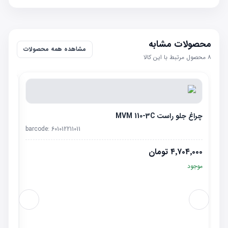
محصولات مشابه
مشاهده همه محصولات
۸
محصول مرتبط با این کالا
چراغ جلو راست MVM 110-3C
barcode:
601012211011
۴٬۷۰۴٬۰۰۰
تومان
موجود