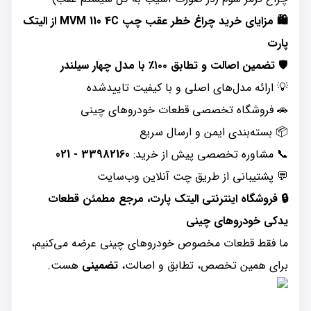
🛍️ مزایای خرید چراغ خطر عقب چپ MVM 110 4C از الیتک
پارت
🛡️
تضمین اصالت و تطابق ۱۰۰٪ با مدل چهار سیلندر
💡 ارائه مدل‌های اصلی و با کیفیت تایید‌شده
🚗 فروشگاه تخصصی قطعات خودروهای چینی
📦 بسته‌بندی ایمن و ارسال سریع
📞 مشاوره تخصصی پیش از خرید:
33982160 - 021
💬 پشتیبانی از طریق چت آنلاین وب‌سایت
🔒 فروشگاه اینترنتی الیتک پارت، مرجع مطمئن قطعات
یدکی خودروهای چینی
ما فقط قطعات مخصوص خودروهای چینی عرضه می‌کنیم،
برای همین تخصص، تطابق و اصالت،
تضمینی
هست.