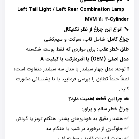
Left Tail Light / Left Rear Combination Lamp –
MVM 110 4-Cylinder
🔧 انواع این چراغ از نظر تکنیکال
چراغ کامل:
شامل قاب، سوکت و سیم‌کشی
طلق خطر عقب:
برای مواردی که فقط پوسته شکسته
مدل اصلی (OEM) یا افترمارکت با کیفیت A
❗ توجه: مدل چهار سیلندر با مدل سه سیلندر متفاوت است؛
لطفاً حتماً تطابق را بررسی فرمایید یا با پشتیبانی مشورت
کنید.
🚗 چرا این قطعه اهمیت دارد؟
چراغ خطر سالم و پرنور:
✅ هشدار دقیق به خودروهای پشتی هنگام ترمز یا گردش
✅ جلوگیری از برخورد در شب یا هنگام مه
✅ رعایت الزامات قانونی معاینه فنی