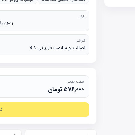
بارکد
90011011
گارانتی
اصالت و سلامت فیزیکی کالا
قیمت نهایی
576,000
تومان
اف