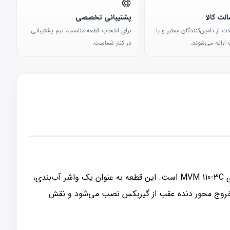
لت کالا
پشتیبانی تخصصی
 از تامین‌کنندگان معتبر و با
برای انتخاب قطعه مناسب، تیم پشتیبانی
ارائه می‌شوند.
در کنار شماست.
فشنگی دنده عقب (Rear Gearbox Seal یا Rear Output Shaft Seal) یکی از قطعات مهم در سیستم انتقال نیرو و گیربکس خودروی MVM 110-3C است. این قطعه به عنوان یک واشر آب‌بندی،
ل خروج محور دنده عقب از گیربکس نصب می‌شود و نقش