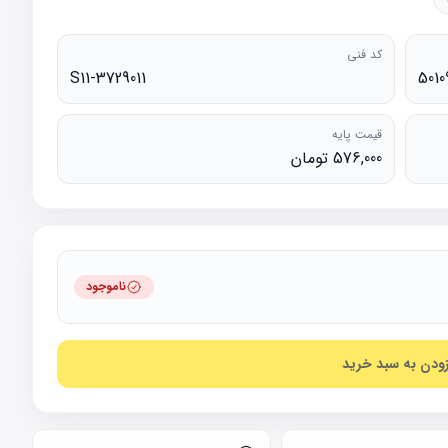
کد فنی
S11-3729011
5010
قیمت پایه
576,000 تومان
ناموجود
زودن به سبد خرید