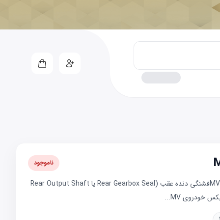
ناموجود
&nbsp;معرفی تخصصی فشنگی دنده عقب MVM 110-3Cفشنگی دنده عقب (Rear Gearbox Seal یا Rear Output Shaft