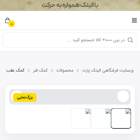
0
در بین ۱۰۰۰+ کالا جستجو کنید ...
وبسایت فرشگاهی الیتک پارت
محصولات
کمک فنر
کمک عقب راست  J5
بزرگ‌نمایی