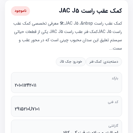
کمک عقب راست JAC J5
ناموجود
کمک عقب راست JAC J5 ،&nbsp;🛠️ معرفی تخصصی کمک عقب
راست JAC J5کمک فنر عقب راست JAC J5 یکی از قطعات حیاتی
سیستم تعلیق این سدان محبوب چینی است که در محور عقب و
سمت...
دسته‌بندی:
کمک فنر
خودرو:
جک J5
بارکد
201011242011
کد فنی
2915210U7101
گارانتی
اصالت و سلامت فیزیکی کالا