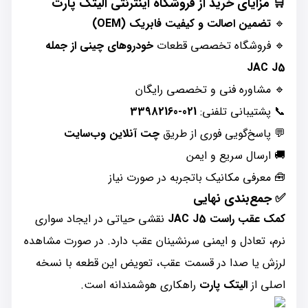
🛒 مزایای خرید از فروشگاه اینترنتی الیتک پارت
🔹
تضمین اصالت و کیفیت فابریک (OEM)
🔹 فروشگاه تخصصی قطعات
خودروهای چینی از جمله
JAC J5
🔹 مشاوره فنی و تخصصی رایگان
📞 پشتیبانی تلفنی:
021-33982160
💬 پاسخ‌گویی فوری از طریق
چت آنلاین وب‌سایت
🚚 ارسال سریع و ایمن
🧰 معرفی مکانیک باتجربه در صورت نیاز
✅ جمع‌بندی نهایی
کمک عقب راست JAC J5
نقشی حیاتی در ایجاد سواری
نرم، تعادل و ایمنی سرنشینان عقب دارد. در صورت مشاهده
لرزش یا صدا در قسمت عقب، تعویض این قطعه با نسخه
اصلی از
الیتک پارت
راهکاری هوشمندانه است.