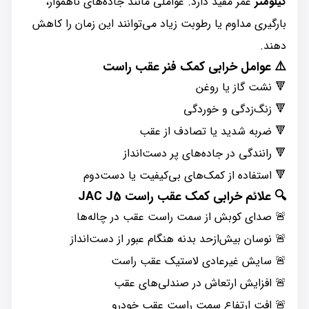
کیلومتر
عمر مفید دارد. عواملی مانند جاده‌های ناهموار،
بارگیری مداوم یا رطوبت زیاد می‌توانند این زمان را کاهش
دهند.
⚠️ عوامل خرابی کمک فنر عقب راست
🔻 نشت گاز یا روغن
🔻 زنگ‌زدگی و خوردگی
🔻 ضربه شدید یا تصادف از عقب
🔻 رانندگی در جاده‌های پر دست‌انداز
🔻 استفاده از کمک‌های بی‌کیفیت یا دست‌دوم
🔍 علائم خرابی کمک عقب راست JAC J5
🚨 صدای کوبش از سمت راست عقب در چاله‌ها
🚨 نوسان بیش‌ازحد بدنه هنگام عبور از دست‌انداز
🚨 سایش غیرعادی لاستیک عقب راست
🚨 افزایش ارتعاش در صندلی‌های عقب
🚨 افت ارتفاع سمت راست عقب خودرو