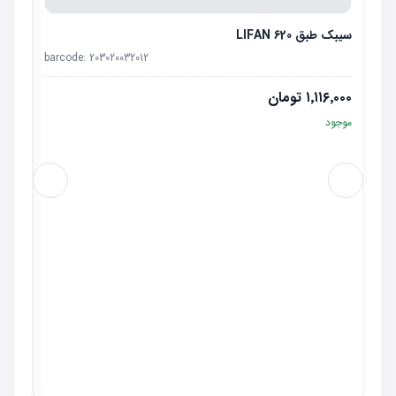
سیبک طبق LIFAN 620
barcode:
203020032012
۱٬۱۱۶٬۰۰۰
تومان
موجود
سیبک ف
٬۰۰۰
موجو