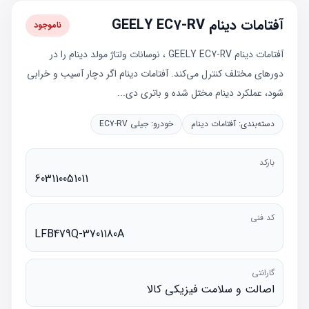
آفتامات دینام GEELY EC7-RV
ناموجود
آفتامات دینام GEELY EC7-RV ، نوسانات ولتاژ مولد دینام را در
دورهای مختلف کنترل می‌کند. آفتامات دینام اگر دچار آسیب و خرابی
شود، عملکرد دینام مختل شده و باتری دی...
دسته‌بندی:
آفتامات دینام
خودرو:
جیلی EC7-RV
بارکد
603110051011
کد فنی
LFB479Q-3701180A
گارانتی
اصالت و سلامت فیزیکی کالا