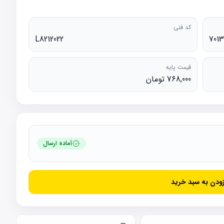
کد فنی
L8212022
7013
قیمت پایه
768,000 تومان
آماده ارسال
زودن به سبد خرید