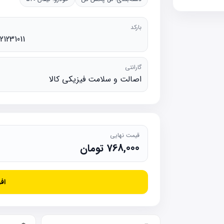
بارکد
21231011
گارانتی
اصالت و سلامت فیزیکی کالا
قیمت نهایی
768,000
تومان
اف