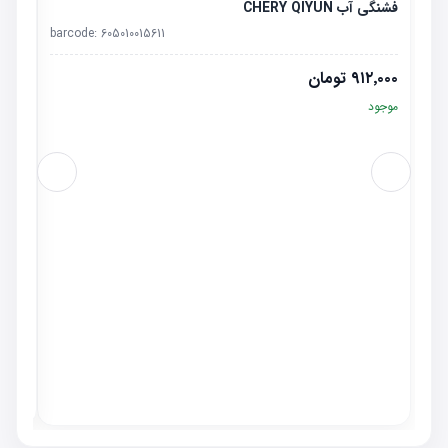
فشنگی آب CHERY QIYUN
barcode:
605010015611
۹۱۲٬۰۰۰
تومان
موجود
چراغ جل
٬۰۰۰
موجو