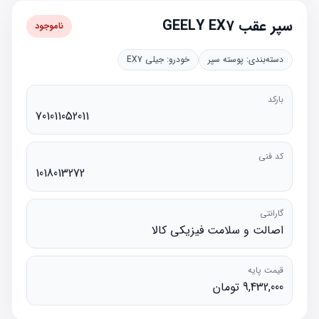
سپر عقب GEELY EX7
ناموجود
دسته‌بندی:
پوسته سپر
خودرو:
جیلی EX7
بارکد
701011052011
کد فنی
1018013272
گارانتی
اصالت و سلامت فیزیکی کالا
قیمت پایه
9,432,000 تومان