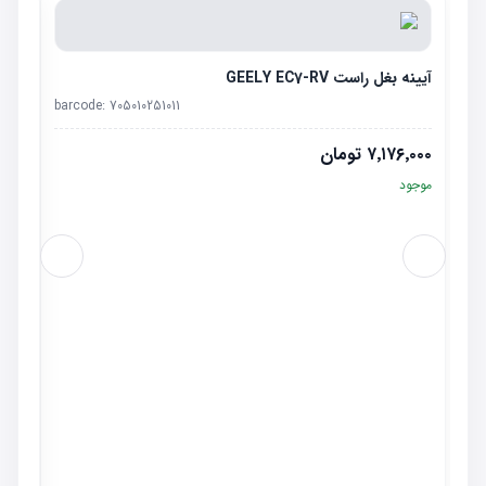
آیینه بغل راست GEELY EC7-RV
barcode:
705010251011
۷٬۱۷۶٬۰۰۰
تومان
موجود
کلاف ج
٬۰۰۰