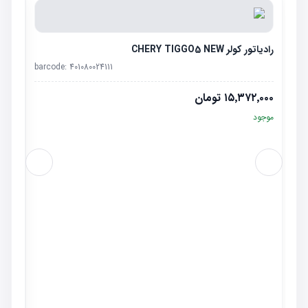
رادیاتور کولر CHERY TIGGO5 NEW
barcode:
401080024111
۱۵٬۳۷۲٬۰۰۰
تومان
موجود
رادیاتور
٬۰۰۰