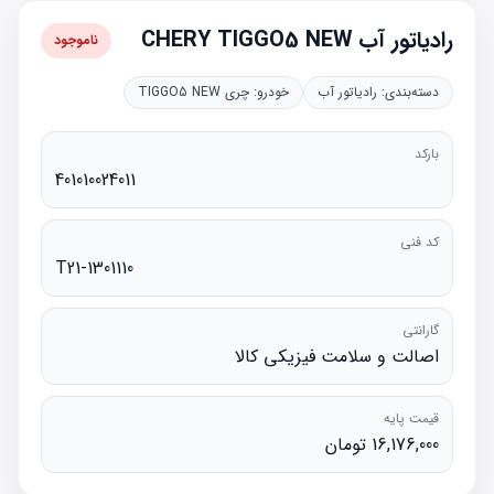
رادیاتور آب CHERY TIGGO5 NEW
ناموجود
دسته‌بندی:
رادیاتور آب
خودرو:
چری TIGGO5 NEW
بارکد
401010024011
کد فنی
T21-1301110
گارانتی
اصالت و سلامت فیزیکی کالا
قیمت پایه
16,176,000 تومان