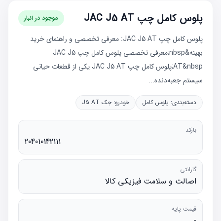
پلوس کامل چپ JAC J5 AT
موجود در انبار
پلوس کامل چپ JAC J5 AT: معرفی تخصصی و راهنمای خرید
بهینه&nbsp;معرفی تخصصی پلوس کامل چپ JAC J5
AT&nbsp;پلوس کامل چپ JAC J5 AT یکی از قطعات حیاتی
سیستم جعبه‌دنده...
دسته‌بندی:
پلوس کامل
خودرو:
جک J5 AT
بارکد
204010142111
گارانتی
اصالت و سلامت فیزیکی کالا
قیمت پایه
-