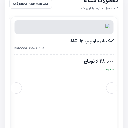
محصولات مشابه
مشاهده همه محصولات
۸
محصول مرتبط با این کالا
کمک فنر جلو چپ JAC J3
barcode:
201012141011
۶٬۴۸۰٬۰۰۰
تومان
موجود
سگدست