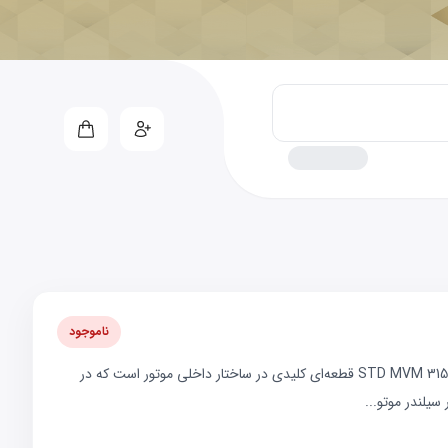
ناموجود
🔧 معرفی تخصصی پیستون STD MVM 315پیستون STD MVM 315 قطعه‌ای کلیدی در ساختار داخلی موتور است که در
سیلندر موتو...