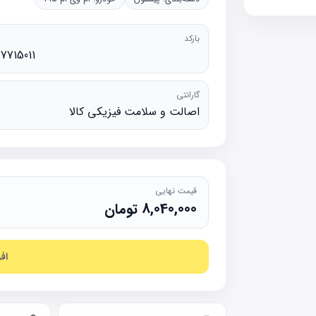
بارکد
77715011
گارانتی
اصالت و سلامت فیزیکی کالا
قیمت نهایی
8,040,000
تومان
اف