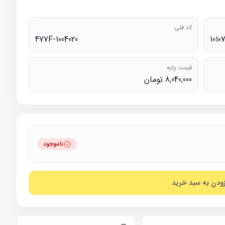
کد فنی
477F-1004020
1010
قیمت پایه
8,040,000 تومان
ناموجود
زودن به سبد خرید