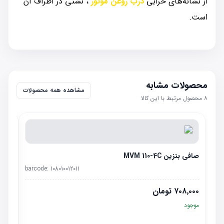
از نشانه‌های خرابی
درب روغن موتور
، نشتی در اطراف آن
است.
محصولات مشابه
مشاهده همه محصولات
۸
محصول مرتبط با این کالا
صافی بنزین MVM 110-4C
barcode:
108010012011
۷۰۸٬۰۰۰
تومان
موجود