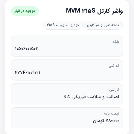
واشر کارتل MVM 315S
موجود در انبار
دسته‌بندی:
واشر کارتل
خودرو:
ام وی ام 315S
بارکد
105060015011
کد فنی
477F-1009021
گارانتی
اصالت و سلامت فیزیکی کالا
قیمت پایه
780,000 تومان