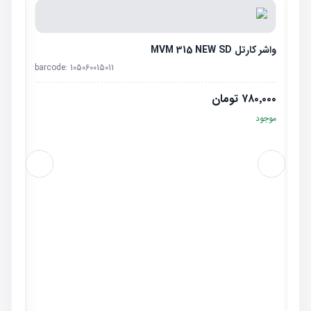
واشر کارتل MVM 315 NEW SD
barcode:
105060015011
۷۸۰٬۰۰۰
تومان
موجود
کاسه ن
٬۰۰۰