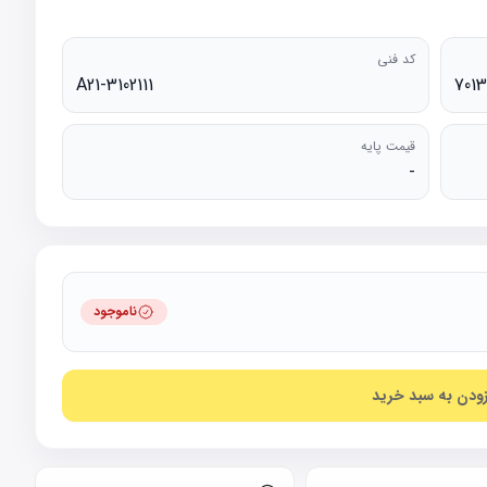
کد فنی
A21-3102111
7013
قیمت پایه
-
ناموجود
زودن به سبد خرید