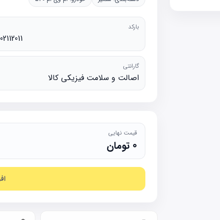
بارکد
02112011
گارانتی
اصالت و سلامت فیزیکی کالا
قیمت نهایی
0
تومان
اف