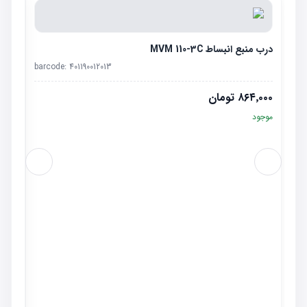
درب منبع انبساط MVM 110-3C
barcode:
401190012013
۸۶۴٬۰۰۰
تومان
موجود
لوله عص
٬۰۰۰