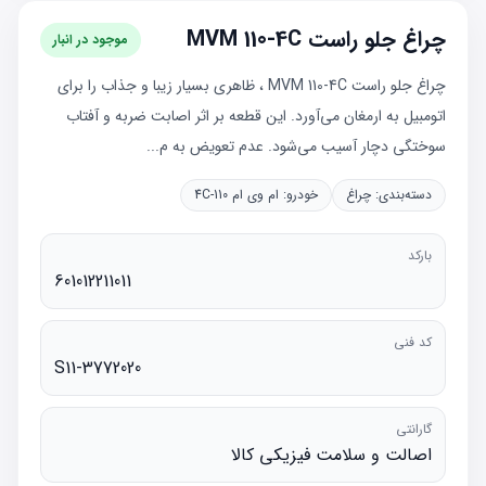
چراغ جلو راست MVM 110-4C
موجود در انبار
چراغ جلو راست MVM 110-4C ، ظاهری بسیار زیبا و جذاب را برای
اتومبیل به ارمغان می‌آورد. این قطعه بر اثر اصابت ضربه و آفتاب
سوختگی دچار آسیب می‌شود. عدم تعویض به م...
دسته‌بندی:
چراغ
خودرو:
ام وی ام 110-4C
بارکد
601012211011
کد فنی
S11-3772020
گارانتی
اصالت و سلامت فیزیکی کالا