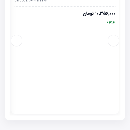
barcode:
601021232011
۱۰٬۳۵۶٬۰۰۰
تومان
موجود
استارت 20
٬۰۰۰
موجو