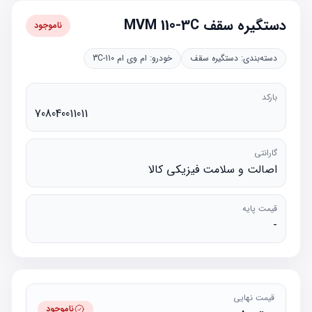
دستگیره سقف MVM 110-3C
ناموجود
دسته‌بندی:
دستگیره سقف
خودرو:
ام وی ام 110-3C
بارکد
708040011011
گارانتی
اصالت و سلامت فیزیکی کالا
قیمت پایه
-
قیمت نهایی
ناموجود