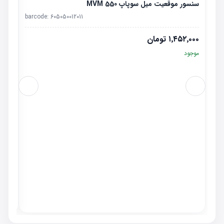
سنسور موقعیت میل سوپاپ MVM 550
barcode:
605050012011
۱٬۴۵۲٬۰۰۰
تومان
موجود
راهنما 
٬۰۰۰
موجو