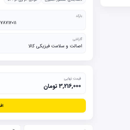
بارکد
78712011
گارانتی
اصالت و سلامت فیزیکی کالا
قیمت نهایی
3,216,000
تومان
اف