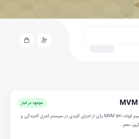
موجود در انبار
سنسور اکسیژن سیم کوتاه MVM 530سنسور اکسیژن سیم کوتاه MVM 530 یکی از اجزای کلیدی در سیستم کنترل آلایندگی و
وز، معم...