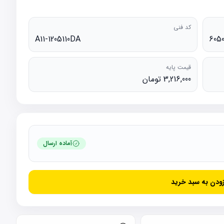
کد فنی
A11-1205110DA
6050
قیمت پایه
3,216,000 تومان
آماده ارسال
زودن به سبد خرید