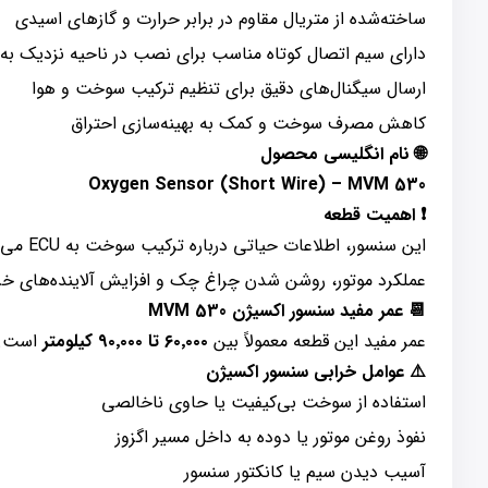
ساخته‌شده از متریال مقاوم در برابر حرارت و گازهای اسیدی
دارای سیم اتصال کوتاه مناسب برای نصب در ناحیه نزدیک به 
ارسال سیگنال‌های دقیق برای تنظیم ترکیب سوخت و هوا
کاهش مصرف سوخت و کمک به بهینه‌سازی احتراق
🌐 نام انگلیسی محصول
Oxygen Sensor (Short Wire) – MVM 530
❗ اهمیت قطعه
این سن
عملکرد موتور، روشن شدن چراغ چک و افزایش آلاینده‌های خرو
📆 عمر مفید سنسور اکسیژن MVM 530
عمر مفید این قطعه معمولاً بین
۶۰٬۰۰۰ تا ۹۰٬۰۰۰ کیلومتر
است. ع
⚠️ عوامل خرابی سنسور اکسیژن
استفاده از سوخت بی‌کیفیت یا حاوی ناخالصی
نفوذ روغن موتور یا دوده به داخل مسیر اگزوز
آسیب دیدن سیم یا کانکتور سنسور