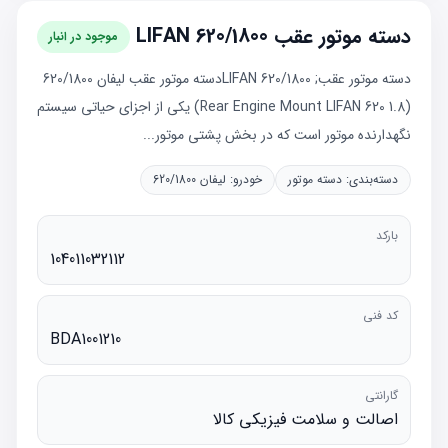
دسته موتور عقب LIFAN 620/1800
موجود در انبار
دسته موتور عقب; LIFAN 620/1800دسته موتور عقب لیفان 620/1800
(Rear Engine Mount LIFAN 620 1.8) یکی از اجزای حیاتی سیستم
نگهدارنده موتور است که در بخش پشتی موتور...
دسته‌بندی:
دسته موتور
خودرو:
لیفان 620/1800
بارکد
104011032112
کد فنی
BDA1001210
گارانتی
اصالت و سلامت فیزیکی کالا