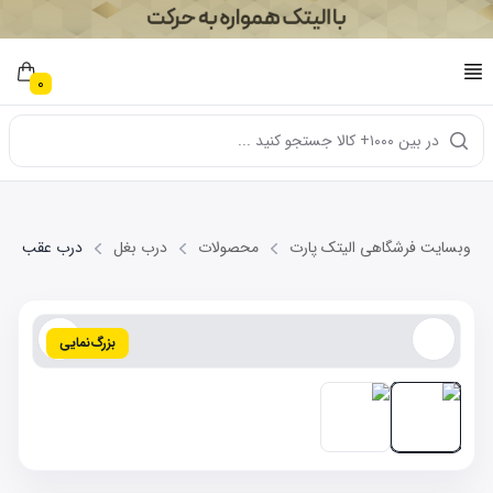
0
در بین ۱۰۰۰+ کالا جستجو کنید ...
وبسایت فرشگاهی الیتک پارت
محصولات
درب بغل
درب عقب راست Y EC7
بزرگ‌نمایی