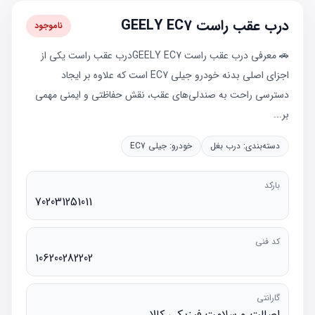
درب عقب راست GEELY EC7
ناموجود
🚗 معرفی درب عقب راست GEELY EC7درب عقب راست یکی از
اجزای اصلی بدنه خودرو جیلی EC7 است که علاوه بر ایجاد
دسترسی راحت به صندلی‌های عقب، نقش حفاظتی و ایمنی مهمی
بر...
دسته‌بندی:
درب بغل
خودرو:
جیلی EC7
بارکد
702031251011
کد فنی
106200282202
گارانتی
اصالت و سلامت فیزیکی کالا