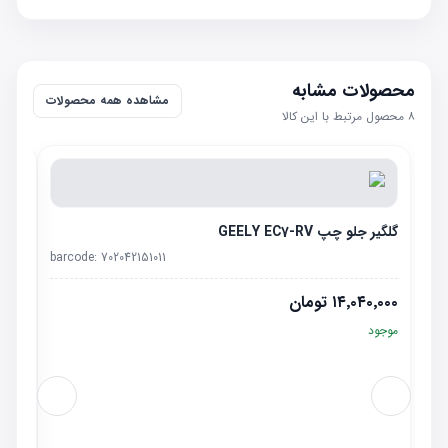
محصولات مشابه
مشاهده همه محصولات
۸
محصول مرتبط با این کالا
گلگیر جلو چپ GEELY EC7-RV
barcode:
702042151011
۱۴٬۰۴۰٬۰۰۰
تومان
موجود