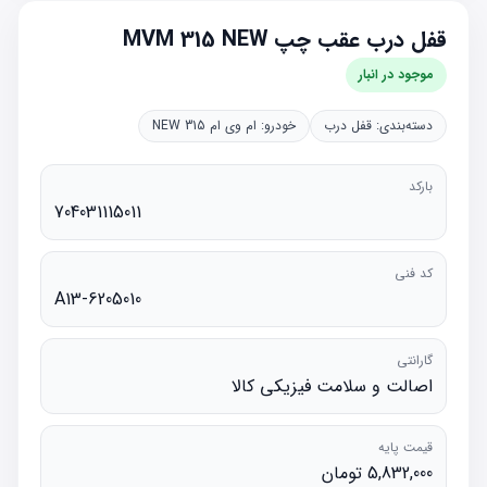
قفل درب عقب چپ MVM 315 NEW
موجود در انبار
دسته‌بندی:
قفل درب
خودرو:
ام وی ام 315 NEW
بارکد
704031115011
کد فنی
A13-6205010
گارانتی
اصالت و سلامت فیزیکی کالا
قیمت پایه
5,832,000 تومان