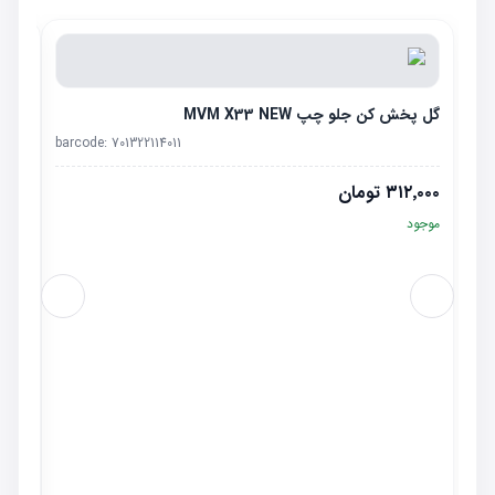
گل پخش کن جلو چپ MVM X33 NEW
barcode:
701322114011
۳۱۲٬۰۰۰
تومان
موجود
گلگیر ج